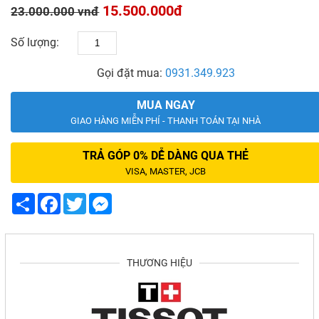
15.500.000đ
23.000.000 vnđ
Số lượng:
Gọi đặt mua:
0931.349.923
MUA NGAY
GIAO HÀNG MIỄN PHÍ - THANH TOÁN TẠI NHÀ
TRẢ GÓP 0% DỄ DÀNG QUA THẺ
VISA, MASTER, JCB
Share
Facebook
Twitter
Messenger
THƯƠNG HIỆU