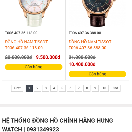
T006.407.36.118.00
T006.407.36.388.00
ĐỒNG HỒ NAM TISSOT
ĐỒNG HỒ NAM TISSOT
T006.407.36.118.00
T006.407.36.388.00
20.000.000đ
9.500.000đ
21.000.000đ
10.400.000đ
Còn hàng
Còn hàng
First
1
2
3
4
5
6
7
8
9
10
End
HỆ THỐNG ĐỒNG HỒ CHÍNH HÃNG HƯNG
WATCH | 0931349923