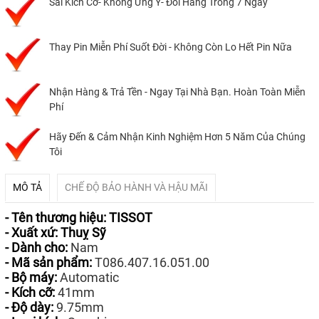
Sai Kích Cỡ- Không Ưng Ý- Đổi Hàng Trong 7 Ngày
Thay Pin Miễn Phí Suốt Đời - Không Còn Lo Hết Pin Nữa
Nhận Hàng & Trả Tền - Ngay Tại Nhà Bạn. Hoàn Toàn Miễn
Phí
Hãy Đến & Cảm Nhận Kinh Nghiệm Hơn 5 Năm Của Chúng
Tôi
MÔ TẢ
CHẾ ĐỘ BẢO HÀNH VÀ HẬU MÃI
- Tên thương hiệu: TISSOT
- Xuất xứ: Thuỵ Sỹ
- Dành cho:
Nam
- Mã sản phẩm:
T086.407.16.051.00
- Bộ máy:
Automatic
- Kích cỡ:
41mm
- Độ dày:
9.75mm