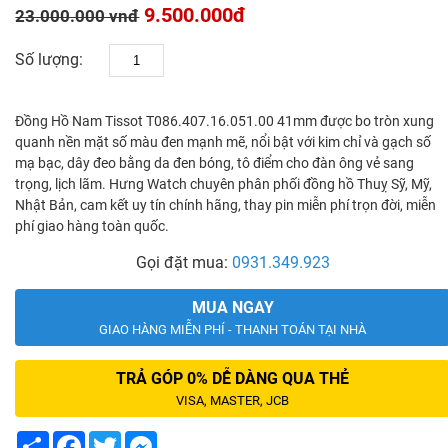
9.500.000đ
23.000.000 vnđ
Số lượng:
Đồng Hồ Nam Tissot T086.407.16.051.00 41mm được bo tròn xung
quanh nền mặt số màu đen mạnh mẽ, nổi bật với kim chỉ và gạch số
mạ bạc, dây đeo bằng da đen bóng, tô điểm cho đàn ông vẻ sang
trọng, lịch lãm. Hưng Watch chuyên phân phối đồng hồ Thuỵ Sỹ, Mỹ,
Nhật Bản, cam kết uy tín chính hãng, thay pin miễn phí trọn đời, miễn
phí giao hàng toàn quốc.
Gọi đặt mua:
0931.349.923
MUA NGAY
GIAO HÀNG MIỄN PHÍ - THANH TOÁN TẠI NHÀ
TRẢ GÓP 0% DỄ DÀNG QUA THẺ
VISA, MASTER, JCB
Share
Facebook
Twitter
Messenger