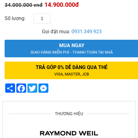
14.900.000đ
34.000.000 vnđ
Số lượng:
Gọi đặt mua:
0931.349.923
MUA NGAY
GIAO HÀNG MIỄN PHÍ - THANH TOÁN TẠI NHÀ
TRẢ GÓP 0% DỄ DÀNG QUA THẺ
VISA, MASTER, JCB
Share
Facebook
Twitter
Messenger
THƯƠNG HIỆU