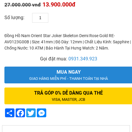
13.900.000đ
27.000.000 vnđ
Số lượng:
Đồng Hồ Nam Orient Star Joker Skeleton Demi Rose Gold RE-
AV0123G00B | Size: 41mm | Độ Dày: 12mm | Chất Liệu Kính: Sapphire |
Chống Nước: 10 ATM | Bảo Hành Tại Hưng Watch: 2 Năm.
Gọi đặt mua:
0931.349.923
MUA NGAY
GIAO HÀNG MIỄN PHÍ - THANH TOÁN TẠI NHÀ
TRẢ GÓP 0% DỄ DÀNG QUA THẺ
VISA, MASTER, JCB
Share
Facebook
Twitter
Messenger