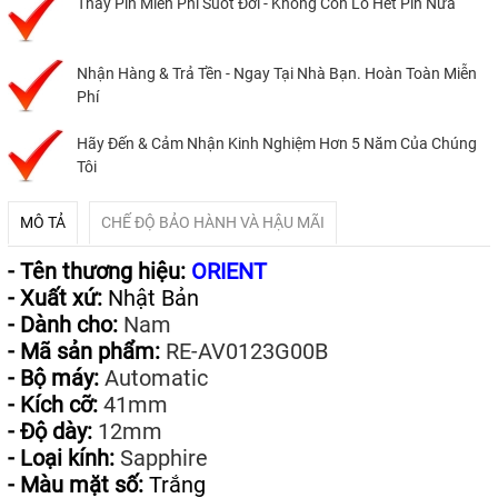
Thay Pin Miễn Phí Suốt Đời - Không Còn Lo Hết Pin Nữa
Nhận Hàng & Trả Tền - Ngay Tại Nhà Bạn. Hoàn Toàn Miễn
Phí
Hãy Đến & Cảm Nhận Kinh Nghiệm Hơn 5 Năm Của Chúng
Tôi
MÔ TẢ
CHẾ ĐỘ BẢO HÀNH VÀ HẬU MÃI
- Tên thương hiệu:
ORIENT
- Xuất xứ:
Nhật Bản
- Dành cho:
Nam
- Mã sản phẩm:
RE-AV0123G00B
- Bộ máy:
Automatic
- Kích cỡ:
41mm
- Độ dày:
12mm
- Loại kính:
Sapphire
- Màu mặt số:
Trắng