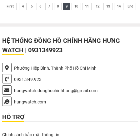
First
4
5
6
7
8
9
10
11
12
13
14
End
HỆ THỐNG ĐỒNG HỒ CHÍNH HÃNG HƯNG
WATCH | 0931349923
Phường Hiệp Bình, Thành Phố Hồ Chí Minh
0931.349.923
hungwatch.donghochinhhang@gmail.com
hungwatch.com
HỖ TRỢ
Chính sách bảo mật thông tin