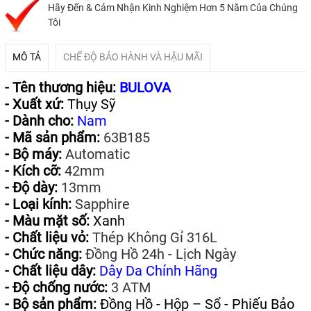
Hãy Đến & Cảm Nhận Kinh Nghiệm Hơn 5 Năm Của Chúng
Tôi
MÔ TẢ
CHẾ ĐỘ BẢO HÀNH VÀ HẬU MÃI
- Tên thương hiệu:
BULOVA
- Xuất xứ:
Thụy Sỹ
- Dành cho:
Nam
- Mã sản phẩm:
63B185
- Bộ máy:
Automatic
- Kích cỡ:
42mm
- Độ dày:
13mm
- Loại kính:
Sapphire
- Màu mặt số:
Xanh
- Chất liệu vỏ:
Thép Không Gỉ 316L
- Chức năng:
Đồng Hồ 24h - Lịch Ngày
- Chất liệu dây:
Dây Da Chính Hãng
- Độ chống nước:
3 ATM
- Bộ sản phẩm:
Đồng Hồ - Hộp – Sổ - Phiếu Bảo