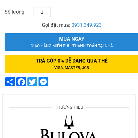
Số lượng:
Gọi đặt mua:
0931.349.923
MUA NGAY
GIAO HÀNG MIỄN PHÍ - THANH TOÁN TẠI NHÀ
TRẢ GÓP 0% DỄ DÀNG QUA THẺ
VISA, MASTER, JCB
Share
Facebook
Twitter
Messenger
THƯƠNG HIỆU