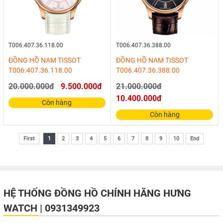
T006.407.36.118.00
T006.407.36.388.00
ĐỒNG HỒ NAM TISSOT
ĐỒNG HỒ NAM TISSOT
T006.407.36.118.00
T006.407.36.388.00
20.000.000đ
9.500.000đ
21.000.000đ
10.400.000đ
Còn hàng
Còn hàng
First
1
2
3
4
5
6
7
8
9
10
End
HỆ THỐNG ĐỒNG HỒ CHÍNH HÃNG HƯNG
WATCH | 0931349923