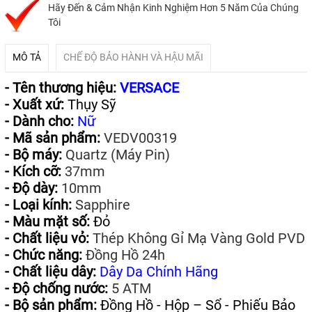
Hãy Đến & Cảm Nhận Kinh Nghiệm Hơn 5 Năm Của Chúng
Tôi
MÔ TẢ
CHẾ ĐỘ BẢO HÀNH VÀ HẬU MÃI
- Tên thương hiệu:
VERSACE
- Xuất xứ:
Thụy Sỹ
- Dành cho:
Nữ
- Mã sản phẩm:
VEDV00319
- Bộ máy:
Quartz (Máy Pin)
- Kích cỡ:
37mm
- Độ dày:
10mm
- Loại kính:
Sapphire
- Màu mặt số:
Đỏ
- Chất liệu vỏ:
Thép Không Gỉ Mạ Vàng Gold PVD
- Chức năng:
Đồng Hồ 24h
- Chất liệu dây:
Dây Da Chính Hãng
- Độ chống nước:
5 ATM
- Bộ sản phẩm:
Đồng Hồ - Hộp – Sổ - Phiếu Bảo