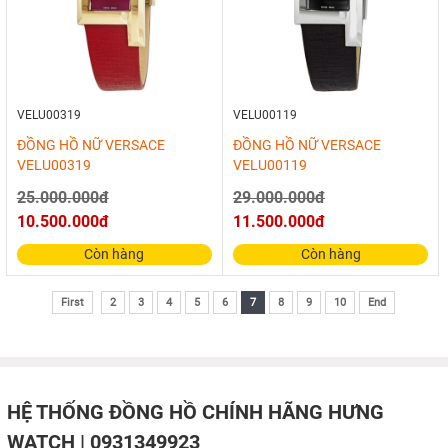
VELU00319
VELU00119
ĐỒNG HỒ NỮ VERSACE
ĐỒNG HỒ NỮ VERSACE
VELU00319
VELU00119
25.000.000đ
29.000.000đ
10.500.000đ
11.500.000đ
Còn hàng
Còn hàng
First
2
3
4
5
6
7
8
9
10
End
HỆ THỐNG ĐỒNG HỒ CHÍNH HÃNG HƯNG
WATCH | 0931349923