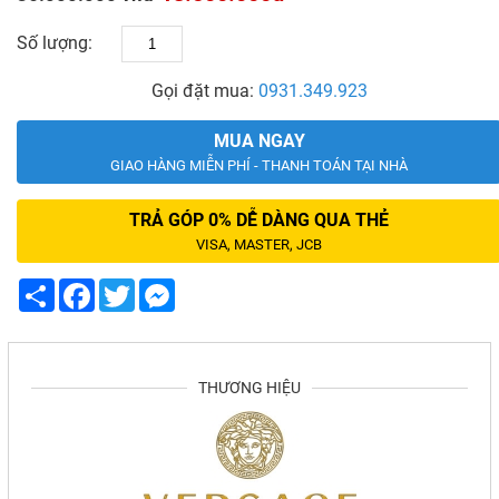
Số lượng:
Gọi đặt mua:
0931.349.923
MUA NGAY
GIAO HÀNG MIỄN PHÍ - THANH TOÁN TẠI NHÀ
TRẢ GÓP 0% DỄ DÀNG QUA THẺ
VISA, MASTER, JCB
Share
Facebook
Twitter
Messenger
THƯƠNG HIỆU