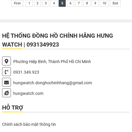
First
1
2
3
4
5
6
7
8
9
10
End
HỆ THỐNG ĐỒNG HỒ CHÍNH HÃNG HƯNG
WATCH | 0931349923
Phường Hiệp Bình, Thành Phố Hồ Chí Minh
0931.349.923
hungwatch.donghochinhhang@gmail.com
hungwatch.com
HỖ TRỢ
Chính sách bảo mật thông tin