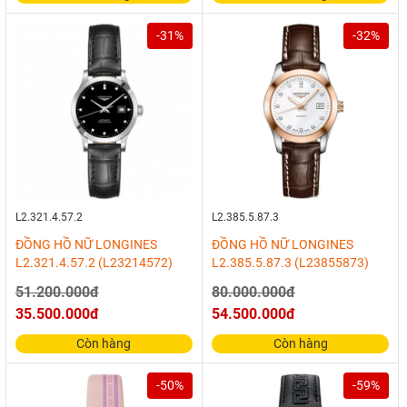
-31%
-32%
L2.321.4.57.2
L2.385.5.87.3
ĐỒNG HỒ NỮ LONGINES
ĐỒNG HỒ NỮ LONGINES
L2.321.4.57.2 (L23214572)
L2.385.5.87.3 (L23855873)
51.200.000đ
80.000.000đ
35.500.000đ
54.500.000đ
Còn hàng
Còn hàng
-50%
-59%