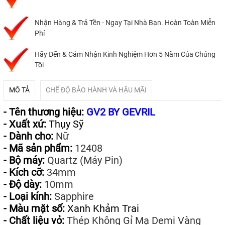
Nhận Hàng & Trả Tền - Ngay Tại Nhà Bạn. Hoàn Toàn Miễn
Phí
Hãy Đến & Cảm Nhận Kinh Nghiệm Hơn 5 Năm Của Chúng
Tôi
MÔ TẢ
CHẾ ĐỘ BẢO HÀNH VÀ HẬU MÃI
- Tên thương hiệu:
GV2 BY GEVRIL
- Xuất xứ:
Thụy Sỹ
- Dành cho:
Nữ
- Mã sản phẩm:
12408
- Bộ máy:
Quartz (Máy Pin)
- Kích cỡ:
34mm
- Độ dày:
10mm
- Loại kính:
Sapphire
- Màu mặt số:
Xanh Khảm Trai
- Chất liệu vỏ:
Thép Không Gỉ Mạ Demi Vàng