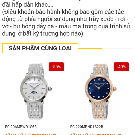
đãi hấp dẫn khác,...
(Điều khoản bảo hành không bao gồm các tác
động từ phía người sử dụng như trầy xước - rơi -
vỡ - hư hỏng dây da - màu mạ trong quá trình sử
dụng, ở bất kỳ trường hợp nào)
SẢN PHẨM CÙNG LOẠI
-55%
-40%
FC-206MPWD1S6B
FC-220MPND1S22B