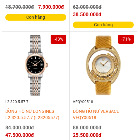
18.700.000đ
7.900.000đ
62.000.000đ
38.500.000đ
Còn hàng
Còn hàng
-43%
-71%
L2.320.5.57.7
VEQY00518
ĐỒNG HỒ NỮ LONGINES
ĐỒNG HỒ NỮ VERSACE
L2.320.5.57.7 (L23205577)
VEQY00518
84.000.000đ
88.000.000đ
47.500.000đ
25.500.000đ