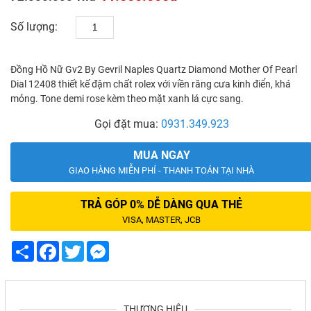
Số lượng:
Đồng Hồ Nữ Gv2 By Gevril Naples Quartz Diamond Mother Of Pearl
Dial 12408 thiết kế đậm chất rolex với viền răng cưa kinh điển, khá
mỏng. Tone demi rose kèm theo mặt xanh lá cực sang.
Gọi đặt mua:
0931.349.923
MUA NGAY
GIAO HÀNG MIỄN PHÍ - THANH TOÁN TẠI NHÀ
TRẢ GÓP 0% DỄ DÀNG QUA THẺ
VISA, MASTER, JCB
Share
Facebook
Twitter
Messenger
THƯƠNG HIỆU