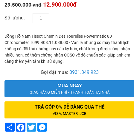
12.900.000đ
29.500.000 vnđ
Số lượng:
Đồng Hồ Nam Tissot Chemin Des Tourelles Powermatic 80
Chronometer T099.408.11.038.00 - Vẫn là những cỗ máy thanh lịch
không có đối thủ nhưng nay cầu kỳ hơn, chất lượng được công nhận
nhiều hơn. có thêm chứng nhận COSC về độ chuẩn xác, giúp anh em
càng thêm yên tâm khi sử dụng.
Gọi đặt mua:
0931.349.923
MUA NGAY
GIAO HÀNG MIỄN PHÍ - THANH TOÁN TẠI NHÀ
TRẢ GÓP 0% DỄ DÀNG QUA THẺ
VISA, MASTER, JCB
Share
Facebook
Twitter
Messenger