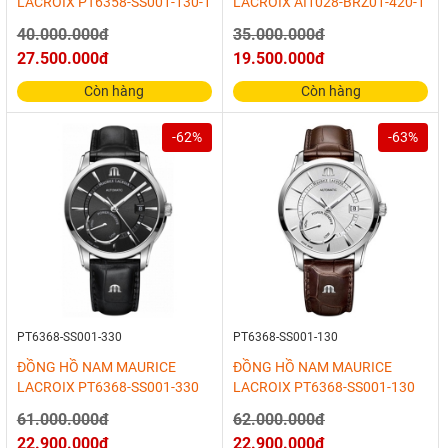
LACROIX PT6358-SS001-130-1
LACROIX AI1028-BRZ01-420-1
40.000.000đ
35.000.000đ
27.500.000đ
19.500.000đ
Còn hàng
Còn hàng
-62%
-63%
PT6368-SS001-330
PT6368-SS001-130
ĐỒNG HỒ NAM MAURICE
ĐỒNG HỒ NAM MAURICE
LACROIX PT6368-SS001-330
LACROIX PT6368-SS001-130
61.000.000đ
62.000.000đ
22.900.000đ
22.900.000đ