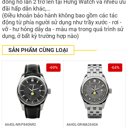
đồng hồ lần 2 trở lên tại Hưng Watch và nhiều ưu
đãi hấp dẫn khác,...
(Điều khoản bảo hành không bao gồm các tác
động từ phía người sử dụng như trầy xước - rơi -
vỡ - hư hỏng dây da - màu mạ trong quá trình sử
dụng, ở bất kỳ trường hợp nào)
SẢN PHẨM CÙNG LOẠI
-69%
-64%
A640L-NR-P840NR2
A640L-GR-MA2640A