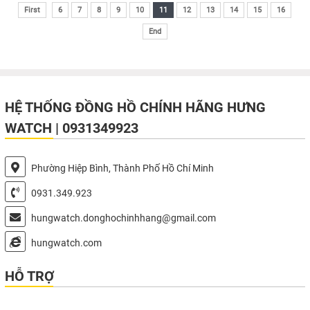
First
6
7
8
9
10
11
12
13
14
15
16
End
HỆ THỐNG ĐỒNG HỒ CHÍNH HÃNG HƯNG
WATCH | 0931349923
Phường Hiệp Bình, Thành Phố Hồ Chí Minh
0931.349.923
hungwatch.donghochinhhang@gmail.com
hungwatch.com
HỖ TRỢ