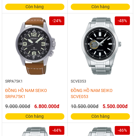
Còn hàng
Còn hàng
-24%
-48%
SRPA75K1
SCVE053
ĐỒNG HỒ NAM SEIKO
ĐỒNG HỒ NAM SEIKO
SRPA75K1
SCVE053
9.000.000đ
6.800.000đ
10.500.000đ
5.500.000đ
Còn hàng
Còn hàng
-44%
-46%