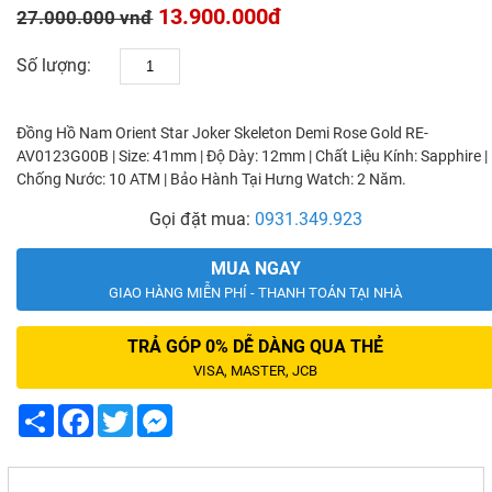
13.900.000đ
27.000.000 vnđ
Số lượng:
Đồng Hồ Nam Orient Star Joker Skeleton Demi Rose Gold RE-
AV0123G00B | Size: 41mm | Độ Dày: 12mm | Chất Liệu Kính: Sapphire |
Chống Nước: 10 ATM | Bảo Hành Tại Hưng Watch: 2 Năm.
Gọi đặt mua:
0931.349.923
MUA NGAY
GIAO HÀNG MIỄN PHÍ - THANH TOÁN TẠI NHÀ
TRẢ GÓP 0% DỄ DÀNG QUA THẺ
VISA, MASTER, JCB
Share
Facebook
Twitter
Messenger