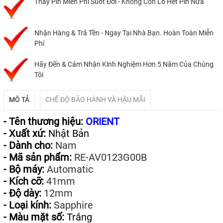
Thay Pin Miễn Phí Suốt Đời - Không Còn Lo Hết Pin Nữa
Nhận Hàng & Trả Tền - Ngay Tại Nhà Bạn. Hoàn Toàn Miễn
Phí
Hãy Đến & Cảm Nhận Kinh Nghiệm Hơn 5 Năm Của Chúng
Tôi
MÔ TẢ
CHẾ ĐỘ BẢO HÀNH VÀ HẬU MÃI
- Tên thương hiệu:
ORIENT
- Xuất xứ:
Nhật Bản
- Dành cho:
Nam
- Mã sản phẩm:
RE-AV0123G00B
- Bộ máy:
Automatic
- Kích cỡ:
41mm
- Độ dày:
12mm
- Loại kính:
Sapphire
- Màu mặt số:
Trắng