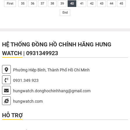
First
35
36
37
38
39
40
41
42
43
44
45
End
HỆ THỐNG ĐỒNG HỒ CHÍNH HÃNG HƯNG
WATCH | 0931349923
Phường Hiệp Bình, Thành Phố Hồ Chí Minh
0931.349.923
hungwatch.donghochinhhang@gmail.com
hungwatch.com
HỖ TRỢ