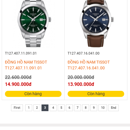
T127.407.11.091.01
T127.407.16.041.00
ĐỒNG HỒ NAM TISSOT
ĐỒNG HỒ NAM TISSOT
T127.407.11.091.01
T127.407.16.041.00
22.600.000đ
20.000.000đ
14.900.000đ
13.900.000đ
Còn hàng
Còn hàng
First
1
2
3
4
5
6
7
8
9
10
End