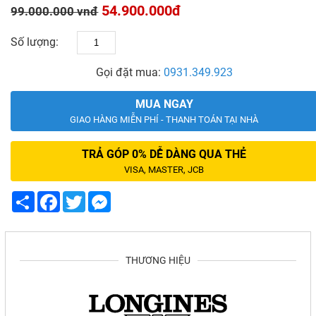
54.900.000đ
99.000.000 vnđ
Số lượng:
Gọi đặt mua:
0931.349.923
MUA NGAY
GIAO HÀNG MIỄN PHÍ - THANH TOÁN TẠI NHÀ
TRẢ GÓP 0% DỄ DÀNG QUA THẺ
VISA, MASTER, JCB
Share
Facebook
Twitter
Messenger
THƯƠNG HIỆU