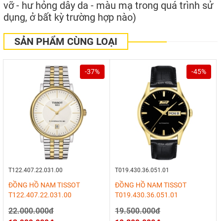
vỡ - hư hỏng dây da - màu mạ trong quá trình sử
dụng, ở bất kỳ trường hợp nào)
SẢN PHẨM CÙNG LOẠI
-37%
-45%
T122.407.22.031.00
T019.430.36.051.01
ĐỒNG HỒ NAM TISSOT
ĐỒNG HỒ NAM TISSOT
T122.407.22.031.00
T019.430.36.051.01
22.000.000đ
19.500.000đ